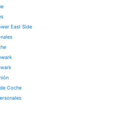
he
es
ower East Side
nales
che
ewark
ewark
mión
 de Coche
ersonales