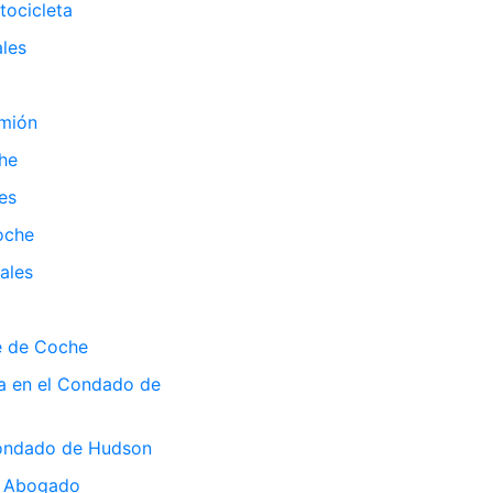
tocicleta
les
amión
he
es
oche
ales
e de Coche
a en el Condado de
condado de Hudson
a Abogado