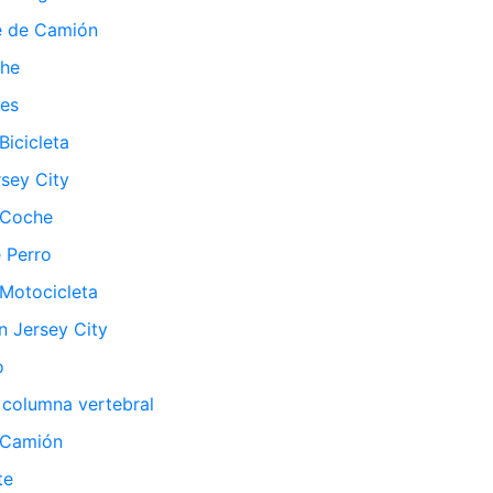
e de Camión
che
les
icicleta
sey City
 Coche
 Perro
Motocicleta
 Jersey City
o
 columna vertebral
 Camión
te