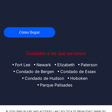
Cómo llegar
Ciudades a las que servimos
Fort Lee
Newark
Elizabeth
Paterson
Condado de Bergen
Condado de Essex
Condado de Hudson
Hoboken
Parque Palisades
© 2026 OMNI INJURY AND ACCIDENT LAW |
POLÍTICA DE PRIVACIDAD
|
MAPA DEL