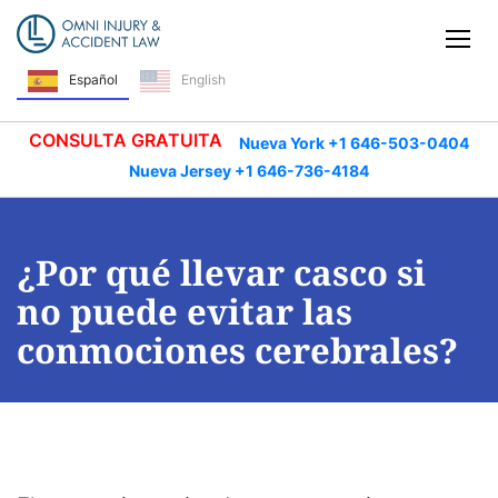
Saltar navegación
Alt
Español
English
CONSULTA GRATUITA
Nueva York +1 646-503-0404
Nueva Jersey +1 646-736-4184
¿Por qué llevar casco si
no puede evitar las
conmociones cerebrales?