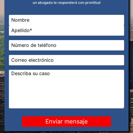
un abogado le responderá con prontitud
Nombre
*
En primer lugar
Última
Teléfono
*
Correo
electrónico
*
Mensaje
*