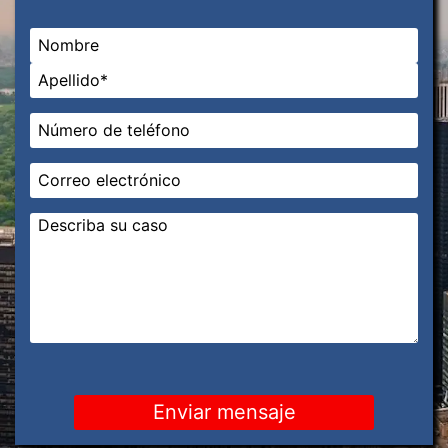
Nombre
*
En primer lugar
Última
Teléfono
*
Correo
electrónico
*
Mensaje
*