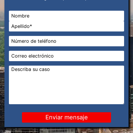
Nombre
*
En primer lugar
Última
Teléfono
*
Correo
electrónico
*
Mensaje
*