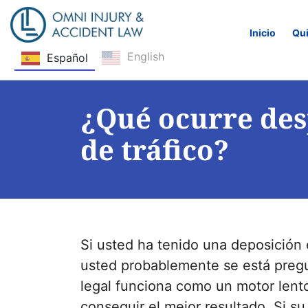
Inicio
Qu
English
Español
Saltar navegación
¿Qué ocurre des
de tráfico?
Si usted ha tenido una deposición
usted probablemente se está preg
legal funciona como un motor lent
conseguir el mejor resultado. Si su