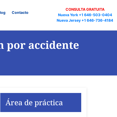
CONSULTA GRATUITA
log
Contacto
Nueva York +1 646-503-0404
Nueva Jersey +1 646-736-4184
n por accidente
Área de práctica