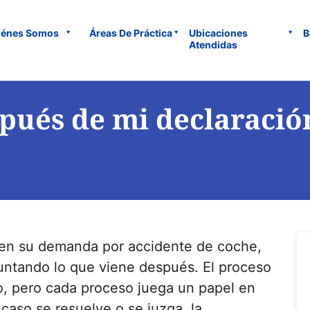
iénes Somos
Áreas De Práctica
Ubicaciones
B
Atendidas
pués de mi declaració
 en su demanda por accidente de coche,
untando lo que viene después. El proceso
o, pero cada proceso juega un papel en
 caso se resuelve o se juzga, la