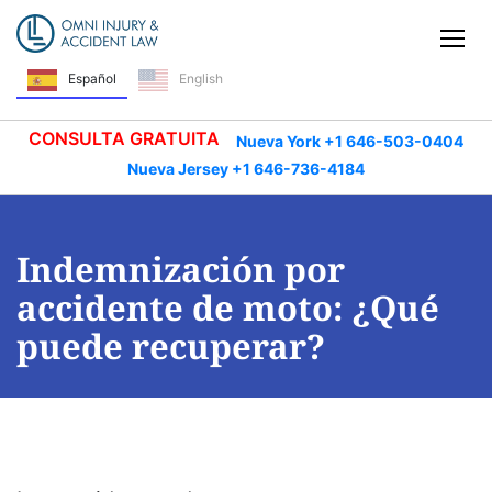
Saltar navegación
Alt
Español
English
CONSULTA GRATUITA
Nueva York +1 646-503-0404
Nueva Jersey +1 646-736-4184
Indemnización por
accidente de moto: ¿Qué
puede recuperar?