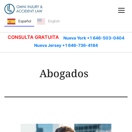
Saltar navegación
Alt
Español
English
CONSULTA GRATUITA
Nueva York +1 646-503-0404
Nueva Jersey +1 646-736-4184
Abogados