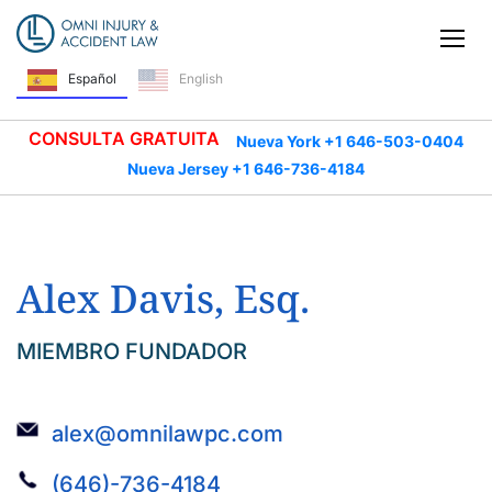
Saltar navegación
Alt
Español
English
CONSULTA GRATUITA
Nueva York +1 646-503-0404
Nueva Jersey +1 646-736-4184
Alex Davis, Esq.
MIEMBRO FUNDADOR
alex@omnilawpc.com
(646)-736-4184