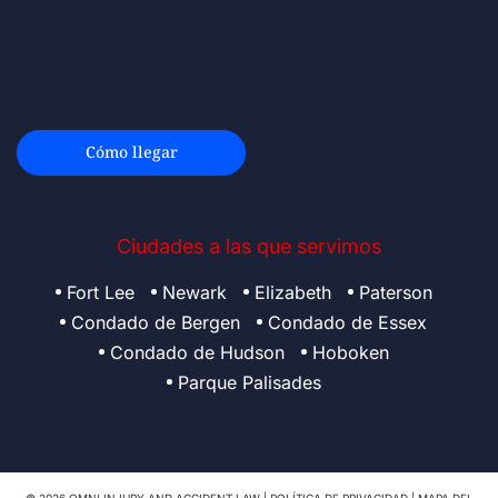
Cómo llegar
Ciudades a las que servimos
Fort Lee
Newark
Elizabeth
Paterson
Condado de Bergen
Condado de Essex
Condado de Hudson
Hoboken
Parque Palisades
© 2026 OMNI INJURY AND ACCIDENT LAW |
POLÍTICA DE PRIVACIDAD
|
MAPA DEL