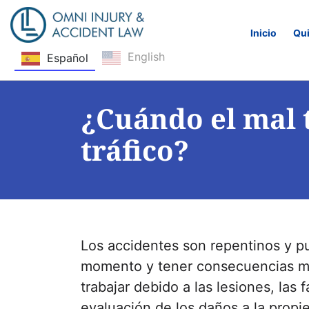
Inicio
Qu
English
Español
Saltar navegación
¿Cuándo el mal 
tráfico?
Los accidentes son repentinos y p
momento y tener consecuencias mu
trabajar debido a las lesiones, las
evaluación de los daños a la propie