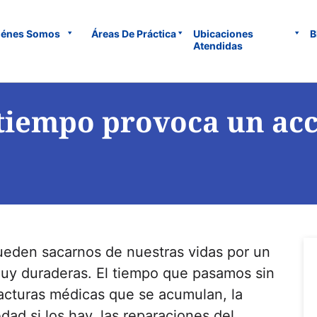
iénes Somos
Áreas De Práctica
Ubicaciones
B
Atendidas
tiempo provoca un acc
ueden sacarnos de nuestras vidas por un
y duraderas. El tiempo que pasamos sin
 facturas médicas que se acumulan, la
dad si los hay, las reparaciones del