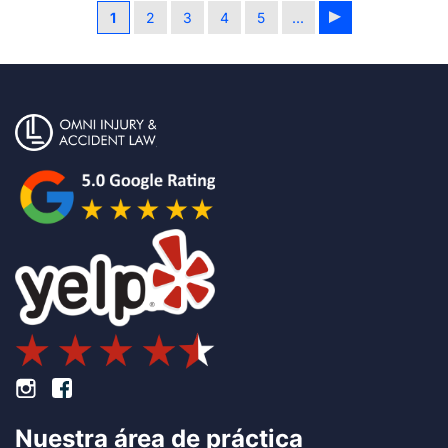
1
2
3
4
5
...
Pie de página Instagram
Pie de página Facebook
Nuestra área de práctica